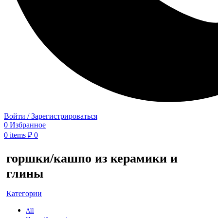
Войти / Зарегистрироваться
0
Избранное
0
items
₽
0
горшки/кашпо из керамики и
глины
Категории
All