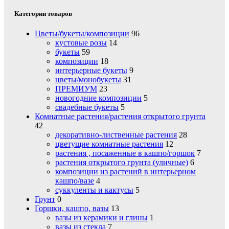
Категории товаров
Цветы/букеты/композиции
96
кустовые розы
14
букеты
59
композиции
18
интерьерные букеты
9
цветы/монобукеты
31
ПРЕМИУМ
23
новогодние композиции
5
свадебные букеты
5
Комнатные растения/растения открытого грунта
42
декоративно-лиственные растения
28
цветущие комнатные растения
12
растения , посаженные в кашпо/горшок
7
растения открытого грунта (уличные)
6
композиции из растений в интерьерном
кашпо/вазе
4
суккуленты и кактусы
5
Грунт
0
Горшки, кашпо, вазы
13
вазы из керамики и глины
1
вазы из стекла
7