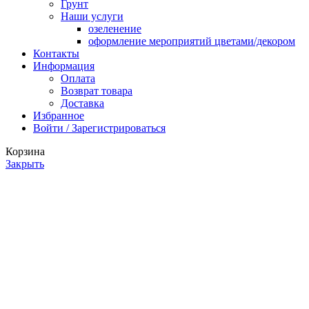
Грунт
Наши услуги
озеленение
оформление мероприятий цветами/декором
Контакты
Информация
Оплата
Возврат товара
Доставка
Избранное
Войти / Зарегистрироваться
Корзина
Закрыть
Поиск
Начните вводить текст, чтобы увидеть продукты, которые вы
ищете.
Каталог
Фильтры
0
Избранное
0
items
Корзина
Личный кабинет
Заказать звонок