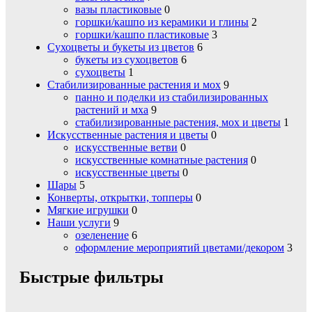
вазы пластиковые
0
горшки/кашпо из керамики и глины
2
горшки/кашпо пластиковые
3
Сухоцветы и букеты из цветов
6
букеты из сухоцветов
6
сухоцветы
1
Стабилизированные растения и мох
9
панно и поделки из стабилизированных
растений и мха
9
стабилизированные растения, мох и цветы
1
Искусственные растения и цветы
0
искусственные ветви
0
искусственные комнатные растения
0
искусственные цветы
0
Шары
5
Конверты, открытки, топперы
0
Мягкие игрушки
0
Наши услуги
9
озеленение
6
оформление мероприятий цветами/декором
3
Быстрые фильтры