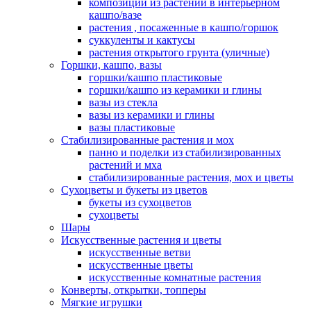
композиции из растений в интерьерном
кашпо/вазе
растения , посаженные в кашпо/горшок
суккуленты и кактусы
растения открытого грунта (уличные)
Горшки, кашпо, вазы
горшки/кашпо пластиковые
горшки/кашпо из керамики и глины
вазы из стекла
вазы из керамики и глины
вазы пластиковые
Стабилизированные растения и мох
панно и поделки из стабилизированных
растений и мха
стабилизированные растения, мох и цветы
Сухоцветы и букеты из цветов
букеты из сухоцветов
сухоцветы
Шары
Искусственные растения и цветы
искусственные ветви
искусственные цветы
искусственные комнатные растения
Конверты, открытки, топперы
Мягкие игрушки