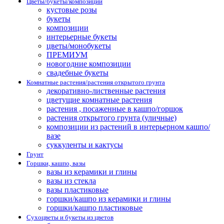
Цветы/букеты/композиции
кустовые розы
букеты
композиции
интерьерные букеты
цветы/монобукеты
ПРЕМИУМ
новогодние композиции
свадебные букеты
Комнатные растения/растения открытого грунта
декоративно-лиственные растения
цветущие комнатные растения
растения , посаженные в кашпо/горшок
растения открытого грунта (уличные)
композиции из растений в интерьерном кашпо/
вазе
суккуленты и кактусы
Грунт
Горшки, кашпо, вазы
вазы из керамики и глины
вазы из стекла
вазы пластиковые
горшки/кашпо из керамики и глины
горшки/кашпо пластиковые
Сухоцветы и букеты из цветов