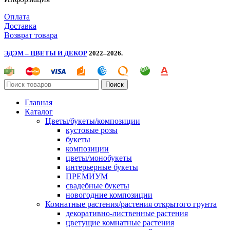
Оплата
Доставка
Возврат товара
ЭДЭМ – ЦВЕТЫ И ДЕКОР
2022–2026.
Поиск
Главная
Каталог
Цветы/букеты/композиции
кустовые розы
букеты
композиции
цветы/монобукеты
интерьерные букеты
ПРЕМИУМ
свадебные букеты
новогодние композиции
Комнатные растения/растения открытого грунта
декоративно-лиственные растения
цветущие комнатные растения