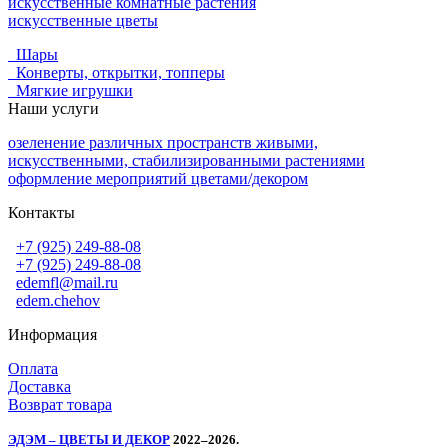
искусственные комнатные растения
искусственные цветы
Шары
Конверты, открытки, топперы
Мягкие игрушки
Наши услуги
озеленение различных пространств живыми,
искусственными, стабилизированными растениями
оформление мероприятий цветами/декором
Контакты
+7 (925) 249-88-08
+7 (925) 249-88-08
edemfl@mail.ru
edem.chehov
Информация
Оплата
Доставка
Возврат товара
ЭДЭМ – ЦВЕТЫ И ДЕКОР
2022–2026.