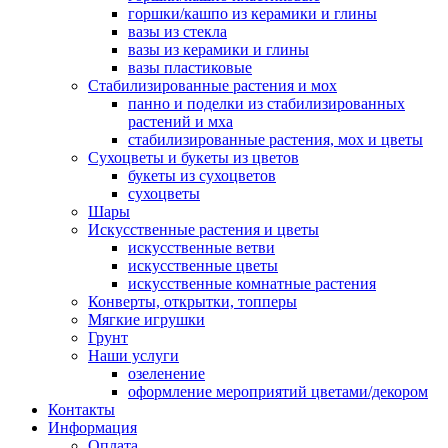
горшки/кашпо из керамики и глины
вазы из стекла
вазы из керамики и глины
вазы пластиковые
Стабилизированные растения и мох
панно и поделки из стабилизированных
растений и мха
стабилизированные растения, мох и цветы
Сухоцветы и букеты из цветов
букеты из сухоцветов
сухоцветы
Шары
Искусственные растения и цветы
искусственные ветви
искусственные цветы
искусственные комнатные растения
Конверты, открытки, топперы
Мягкие игрушки
Грунт
Наши услуги
озеленение
оформление мероприятий цветами/декором
Контакты
Информация
Оплата