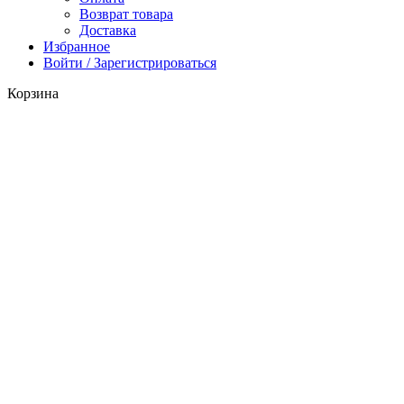
Возврат товара
Доставка
Избранное
Войти / Зарегистрироваться
Корзина
Закрыть
Поиск
Начните вводить текст, чтобы увидеть продукты, которые вы
ищете.
Каталог
0
Избранное
0
items
Корзина
Личный кабинет
Заказать звонок
Менеджер свяжется с вами в
ближайшее время
Имя*
Телефон*