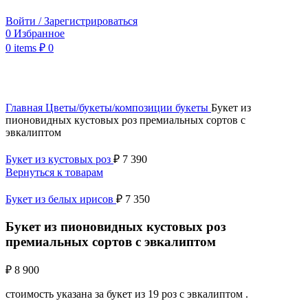
Войти / Зарегистрироваться
0
Избранное
0
items
₽
0
Нажмите, чтобы увеличить
Главная
Цветы/букеты/композиции
букеты
Букет из
пионовидных кустовых роз премиальных сортов с
эвкалиптом
Букет из кустовых роз
₽
7 390
Вернуться к товарам
Букет из белых ирисов
₽
7 350
Букет из пионовидных кустовых роз
премиальных сортов с эвкалиптом
₽
8 900
стоимость указана за букет из 19 роз с эвкалиптом .