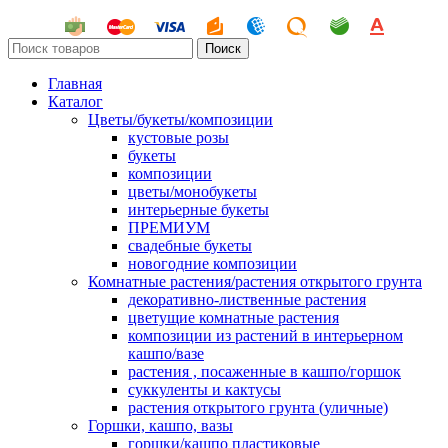
Поиск
Главная
Каталог
Цветы/букеты/композиции
кустовые розы
букеты
композиции
цветы/монобукеты
интерьерные букеты
ПРЕМИУМ
свадебные букеты
новогодние композиции
Комнатные растения/растения открытого грунта
декоративно-лиственные растения
цветущие комнатные растения
композиции из растений в интерьерном
кашпо/вазе
растения , посаженные в кашпо/горшок
суккуленты и кактусы
растения открытого грунта (уличные)
Горшки, кашпо, вазы
горшки/кашпо пластиковые