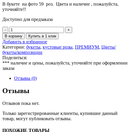
В букете на фото 59 роз. Цвета и наличие , пожалуйста,
уточняйте!!
Доступно для предзаказа
Количество
товара
В корзину
Купить в 1 клик
Букет
Добавить в избранное
из
Категории:
букеты
,
кустовые розы
,
ПРЕМИУМ
,
Цветы/
пионовидных
букеты/композиции
кустовых
Поделиться:
роз
*** наличие и цены, пожалуйста, уточняйте при оформлении
премиальных
заказа
сортов
с
Отзывы (0)
эвкалиптом
Отзывы
Отзывов пока нет.
Только зарегистрированные клиенты, купившие данный
товар, могут публиковать отзывы.
ПОХОЖИЕ ТОВАРЫ