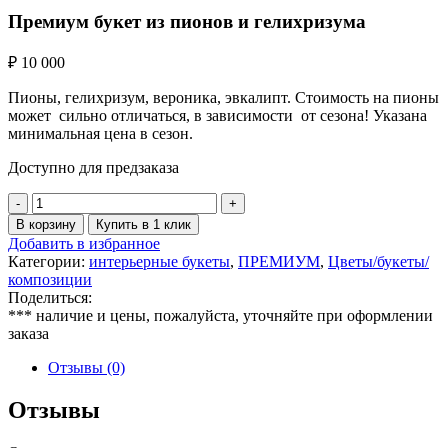
Премиум букет из пионов и гелихризума
₽
10 000
Пионы, гелихризум, вероника, эвкалипт. Стоимость на пионы
может сильно отличаться, в зависимости от сезона! Указана
минимальная цена в сезон.
Доступно для предзаказа
Количество
товара
В корзину
Купить в 1 клик
Премиум
Добавить в избранное
букет
Категории:
интерьерные букеты
,
ПРЕМИУМ
,
Цветы/букеты/
из
композиции
пионов
Поделиться:
и
*** наличие и цены, пожалуйста, уточняйте при оформлении
гелихризума
заказа
Отзывы (0)
Отзывы