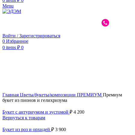
0
items
₽
0
Menu
Войти / Зарегистрироваться
0
Избранное
0
items
₽
0
Нажмите, чтобы увеличить
Главная
Цветы/букеты/композиции
ПРЕМИУМ
Премиум
букет из пионов и гелихризума
Букет с антуриумом и эустомой
₽
4 200
Вернуться к товарам
Букет из роз и орхидей
₽
3 900