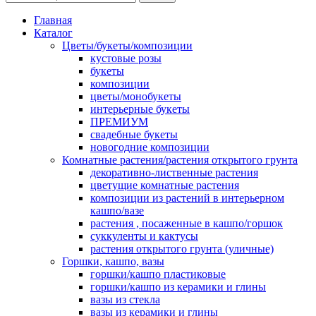
Главная
Каталог
Цветы/букеты/композиции
кустовые розы
букеты
композиции
цветы/монобукеты
интерьерные букеты
ПРЕМИУМ
свадебные букеты
новогодние композиции
Комнатные растения/растения открытого грунта
декоративно-лиственные растения
цветущие комнатные растения
композиции из растений в интерьерном
кашпо/вазе
растения , посаженные в кашпо/горшок
суккуленты и кактусы
растения открытого грунта (уличные)
Горшки, кашпо, вазы
горшки/кашпо пластиковые
горшки/кашпо из керамики и глины
вазы из стекла
вазы из керамики и глины