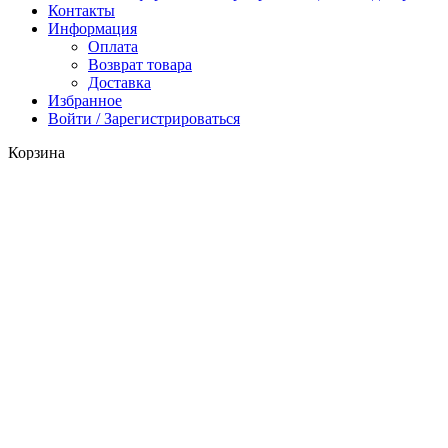
Контакты
Информация
Оплата
Возврат товара
Доставка
Избранное
Войти / Зарегистрироваться
Корзина
Закрыть
Поиск
Начните вводить текст, чтобы увидеть продукты, которые вы
ищете.
Каталог
0
Избранное
0
items
Корзина
Личный кабинет
Заказать звонок
Менеджер свяжется с вами в
ближайшее время