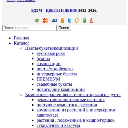
ЭДЭМ – ЦВЕТЫ И ДЕКОР
2022–2026.
Поиск
Главная
Каталог
Цветы/букеты/композиции
кустовые розы
букеты
композиции
цветы/монобукеты
интерьерные букеты
ПРЕМИУМ
свадебные букеты
новогодние композиции
Комнатные растения/растения открытого грунта
декоративно-лиственные растения
цветущие комнатные растения
композиции из растений в интерьерном
кашпо/вазе
растения , посаженные в кашпо/горшок
суккуленты и кактусы