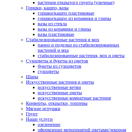
растения открытого грунта (уличные)
Горшки, кашпо, вазы
горшки/кашпо пластиковые
горшки/кашпо из керамики и глины
вазы из стекла
вазы из керамики и глины
вазы пластиковые
Стабилизированные растения и мох
панно и поделки из стабилизированных
растений и мха
стабилизированные растения, мох и цветы
Сухоцветы и букеты из цветов
букеты из сухоцветов
сухоцветы
Шары
Искусственные растения и цветы
искусственные ветви
искусственные цветы
искусственные комнатные растения
Конверты, открытки, топперы
Мягкие игрушки
Грунт
Наши услуги
озеленение
оформление мероприятий цветами/декором