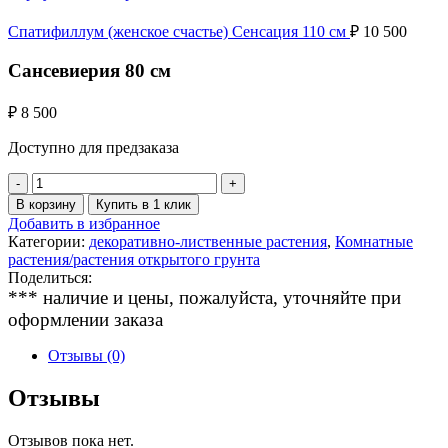
Спатифиллум (женское счастье) Сенсация 110 см
₽
10 500
Сансевиерия 80 см
₽
8 500
Доступно для предзаказа
Количество
товара
В корзину
Купить в 1 клик
Сансевиерия
Добавить в избранное
80
Категории:
декоративно-лиственные растения
,
Комнатные
см
растения/растения открытого грунта
Поделиться:
*** наличие и цены, пожалуйста, уточняйте при
оформлении заказа
Отзывы (0)
Отзывы
Отзывов пока нет.