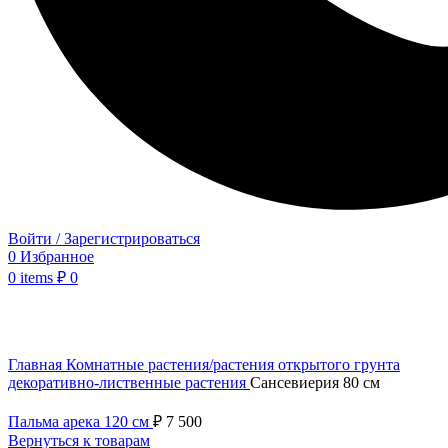
Войти / Зарегистрироваться
0
Избранное
0
items
₽
0
Нажмите, чтобы увеличить
Главная
Комнатные растения/растения открытого грунта
декоративно-лиственные растения
Сансевиерия 80 см
Пальма арека 120 см
₽
7 500
Вернуться к товарам