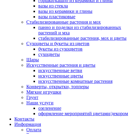
горшки/кашпо из керамики и глины
вазы из стекла
вазы из керамики и глины
вазы пластиковые
Стабилизированные растения и мох
панно и поделки из стабилизированных
растений и мха
стабилизированные растения, мох и цветы
Сухоцветы и букеты из цветов
букеты из сухоцветов
сухоцветы
Шары
Искусственные растения и цветы
искусственные ветви
искусственные цветы
искусственные комнатные растения
Конверты, открытки, топперы
Мягкие игрушки
Грунт
Наши услуги
озеленение
оформление мероприятий цветами/декором
Контакты
Информация
Оплата