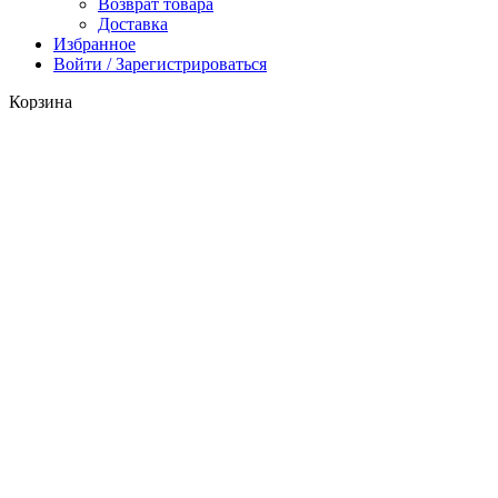
Возврат товара
Доставка
Избранное
Войти / Зарегистрироваться
Корзина
Закрыть
Поиск
Начните вводить текст, чтобы увидеть продукты, которые вы
ищете.
Каталог
0
Избранное
0
items
Корзина
Личный кабинет
Заказать звонок
Менеджер свяжется с вами в
ближайшее время
Имя*
Телефон*
Отправить