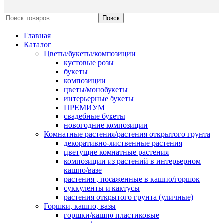
Поиск
Главная
Каталог
Цветы/букеты/композиции
кустовые розы
букеты
композиции
цветы/монобукеты
интерьерные букеты
ПРЕМИУМ
свадебные букеты
новогодние композиции
Комнатные растения/растения открытого грунта
декоративно-лиственные растения
цветущие комнатные растения
композиции из растений в интерьерном
кашпо/вазе
растения , посаженные в кашпо/горшок
суккуленты и кактусы
растения открытого грунта (уличные)
Горшки, кашпо, вазы
горшки/кашпо пластиковые