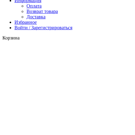
Информация
Оплата
Возврат товара
Доставка
Избранное
Войти / Зарегистрироваться
Корзина
Закрыть
Поиск
Начните вводить текст, чтобы увидеть продукты, которые вы
ищете.
Каталог
0
Избранное
0
items
Корзина
Личный кабинет
Заказать звонок
Менеджер свяжется с вами в
ближайшее время
Имя*