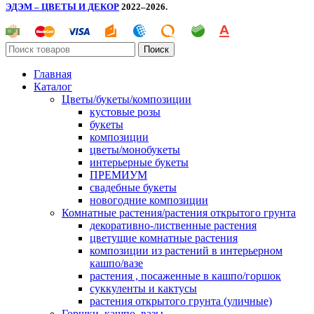
ЭДЭМ – ЦВЕТЫ И ДЕКОР
2022–2026.
Поиск
Главная
Каталог
Цветы/букеты/композиции
кустовые розы
букеты
композиции
цветы/монобукеты
интерьерные букеты
ПРЕМИУМ
свадебные букеты
новогодние композиции
Комнатные растения/растения открытого грунта
декоративно-лиственные растения
цветущие комнатные растения
композиции из растений в интерьерном
кашпо/вазе
растения , посаженные в кашпо/горшок
суккуленты и кактусы
растения открытого грунта (уличные)
Горшки, кашпо, вазы