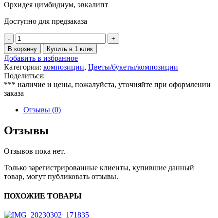
Орхидея цимбидиум, эвкалипт
Доступно для предзаказа
Количество
товара
В корзину
Купить в 1 клик
Шляпная
Добавить в избранное
коробка
Категории:
композиции
,
Цветы/букеты/композиции
с
Поделиться:
орхидеями
*** наличие и цены, пожалуйста, уточняйте при оформлении
заказа
Отзывы (0)
Отзывы
Отзывов пока нет.
Только зарегистрированные клиенты, купившие данный
товар, могут публиковать отзывы.
ПОХОЖИЕ ТОВАРЫ