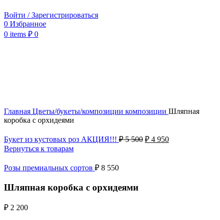
Войти / Зарегистрироваться
0
Избранное
0
items
₽
0
Нажмите, чтобы увеличить
Главная
Цветы/букеты/композиции
композиции
Шляпная
коробка с орхидеями
Первоначальная
Текущая
Букет из кустовых роз АКЦИЯ!!!
₽
5 500
₽
4 950
цена
цена:
Вернуться к товарам
составляла
₽ 4
₽ 5
950.
Розы премиальных сортов
₽
8 550
500.
Шляпная коробка с орхидеями
₽
2 200